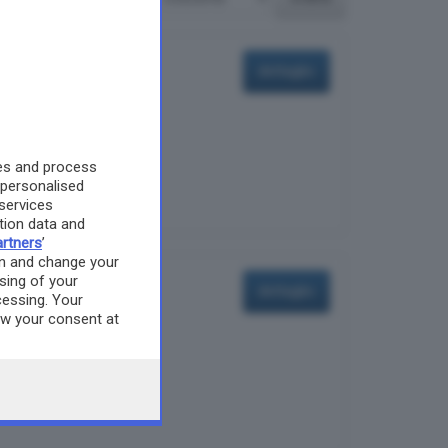
notto, dispensa, servizi
dettaglio
es and process
 personalised
services
ion data and
rtners
’
on and change your
sing of your
 primo con annessa
dettaglio
cessing. Your
esidenziale,
aw your consent at
 the webpage.