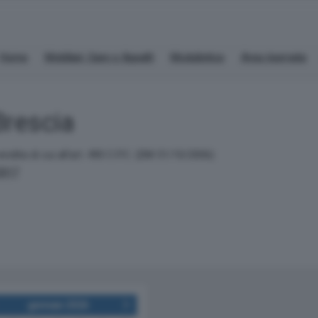
Home
Mobiliari, Gare e Appalti
Modulistica
Area riservata
Brescia
vendita di cui all'art. 490 C.P.C. (DM 31/10/2006)
/2017
gennaio 2026