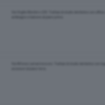
Via Virgilio Montini n.235. Trattasi di studio dentistico con ufficio
antibagno e balcone al piano primo.
Via Alfonso Lamarmora snc. Trattasi di studio dentistico con ingr
accessori al piano terra.