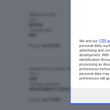
fallimento 9/2021
lotto 1
BRESCIA
Tipologia: altro
BAR.
We and our
1731 p
personal data, such
Prezzo:
euro 56.953
advertising and co
development. With
identification thr
processing as desc
liquidazione controllata 109/2023
preferences before
personal data may 
lotto 1
preferences will a
LENO
any time by returni
Tipologia: abitazioni
APPARTAMENTO CON AUTORIMESSA.
Prezzo:
euro 70.000