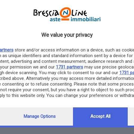
Via Vergnano n.77. Trattasi di bar con ingresso, sala giochi, cuci
e locali accessori.
We value your privacy
artners
store and/or access information on a device, such as cooki
 as unique identifiers and standard information sent by a device for
ntent, advertising and content measurement, audience research and 
 your permission we and our
1731 partners
may use precise geolocat
ough device scanning. You may click to consent to our and our
1731 pa
ribed above. Alternatively you may access more detailed informati
 consenting or to refuse consenting. Please note that some proces
Via Romagna n.8. Trattasi, ex perizia, di appartamento a piano
not require your consent, but you have a right to object to such pro
cantina ed autorimessa a piano interrato, inserito in palazzina r
pply to this website only. You can change your preferences or withdr
denominata "Palazzina Veronica"
ng to this site and clicking the
privacy policy
button at the bottom of
Manage Options
Accept All