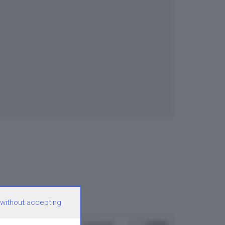
 without accepting
ordina