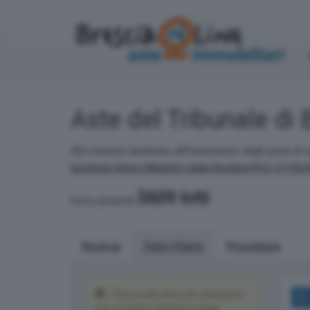
Aste del Tribunale di 
Sito internet destinato all'inserimento degli avvisi di 
Iscrizione elenco Ministero della Giustizia P.D.G. 01/03
3609 lotti
Sono presenti
Ricerca
Date d'asta
Procedura
Clicca sulle date del calendario
per accedere all'elenco degli