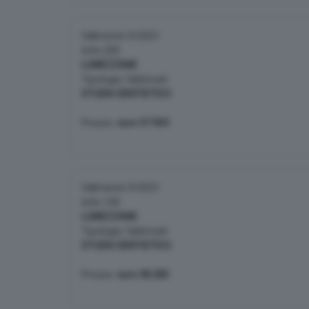
fallimento 9/2021
lotto 200
LUMEZZANE
Tipologia: fabbricati
STUDIO DENTISTICO
Prezzo:
euro 37.969
fallimento 9/2021
lotto 100
LUMEZZANE
Tipologia: fabbricati
STUDIO DENTISTICO
Prezzo:
euro 38.285