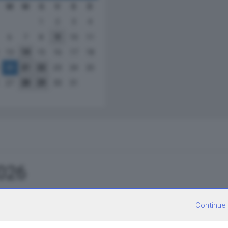
M
M
G
V
S
D
1
2
3
4
6
7
8
9
10
11
13
14
15
16
17
18
20
21
22
23
24
25
27
28
29
30
31
2026
Continue
ordina per: