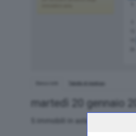
L
immobili in asta.
5
12
19
26
Elenco lotti
Tabella di riepilogo
martedì 20 gennaio 
5 immobili in asta