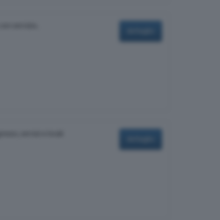
 con servizio,
dettaglio
esso, servizi e locali
dettaglio