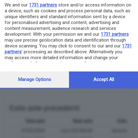
We and our
1731 partners
store and/or access information on
a device, such as cookies and process personal data, such as
unique identifiers and standard information sent by a device
Segui questo immobile
for personalised advertising and content, advertising and
content measurement, audience research and services
development. With your permission we and our
1731 partners
Compila la form: quando questo immobile tornerà in asta,
may use precise geolocation data and identification through
ti avviseremo via mail
device scanning. You may click to consent to our and our
1731
partners
’ processing as described above. Alternatively you
Indirizzo email
may access more detailed information and change your
preferences before consenting or to refuse consenting.
Please note that some processing of your personal data may
invia
not require your consent, but you have a right to object to
Manage Options
Accept All
such processing. Your preferences will apply to this website
only. You can change your preferences or withdraw your
consent at any time by returning to this site and clicking the
privacy policy
button at the bottom of the webpage.
Esito aste precedenti
Data asta
Base asta
Esito
07/05/2024
euro 225.000,00
deserta