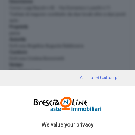
Descrizione:
Corso Luigi Bazoli n.42 - Via Domenico Lusetti n.11.
Trattasi di negozio costituito da due locali oltre a due posti
auto.
Proprietà:
piena
Autorità:
Dott.ssa Angelina Augusta Baldissera
Curatore:
Dott.ssa Cristina Bonometti
Notaio:
Not. Enrico Lera
Continue without accepting
Documenti scaricabili
Documenti
We value your privacy
Bando di vendita