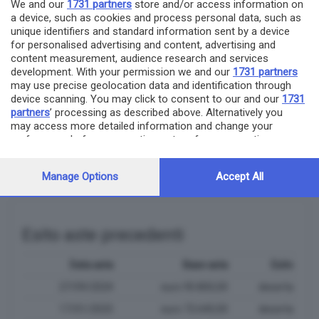
We and our
1731 partners
store and/or access information on
a device, such as cookies and process personal data, such as
unique identifiers and standard information sent by a device
Segui questo immobile
for personalised advertising and content, advertising and
content measurement, audience research and services
Compila la form: quando questo immobile tornerà in asta,
development. With your permission we and our
1731 partners
ti avviseremo via mail
may use precise geolocation data and identification through
device scanning. You may click to consent to our and our
1731
Indirizzo email
partners
’ processing as described above. Alternatively you
may access more detailed information and change your
preferences before consenting or to refuse consenting.
Please note that some processing of your personal data may
invia
not require your consent, but you have a right to object to
Manage Options
Accept All
such processing. Your preferences will apply to this website
only. You can change your preferences or withdraw your
consent at any time by returning to this site and clicking the
privacy policy
button at the bottom of the webpage.
Esito aste precedenti
Data asta
Base asta
Esito
27/09/2024
euro 90.800,00
deserta
17/01/2025
euro 72.640,00
deserta