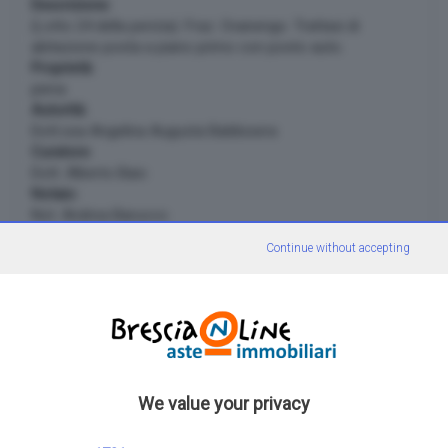
Descrizione:
(Lotto 24 della perizia). Fraz. Ovanengo. Trattasi di
abitazione posta a piano primo con posto auto.
Proprietà:
piena
Autorità:
Dott.ssa Angelina Augusta Baldissera
Curatore:
Dott. Alberto Baio
Notaio:
Not. Andrea Barucco
Continue without accepting
Documenti scaricabili
Documenti
Bando di vendita
We value your privacy