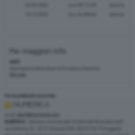
20/05/2025
euro 58.112,00
deserta
10/12/2025
euro 46.489,60
deserta
Per maggiori info
ANPE
Associazione Notarile per le Procedure Esecutive
Sito web
Per la pubblicità sul portale
email:
clienti@numerica.com
NUMERICA
- divisione commerciale di Editoriale Bresciana SpA -
via Solferino 22 - 25121 Brescia P.IVA: 00272770173 Soggetto