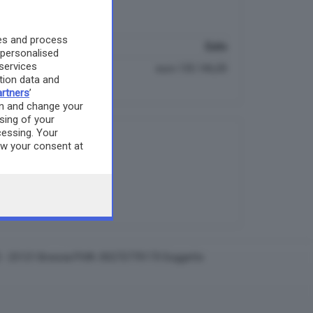
enti
es and process
Base asta
Esito
 personalised
services
euro 138.150,00
euro 135.146,00
ion data and
rtners
’
on and change your
sing of your
cessing. Your
aw your consent at
 the webpage.
rocedure Esecutive
22 - 25121 Brescia P.IVA: 00272770173 Soggetto