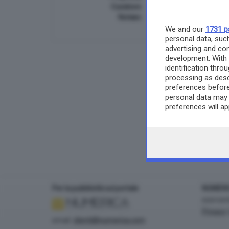
Curatore:
Not. Enrico Lera
Notaio:
Not. Enrico Lera
We and our
1731 p
personal data, such
advertising and co
development. With
identification thr
processing as desc
preferences before
personal data may 
preferences will a
any time by returni
Per la pubblicità sul portale
NUMERI
esercent
Privacy
email:
clienti@numerica.com