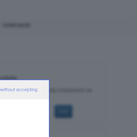
I nostri servizi
obile
 without accepting
to immobile tornerà in asta, ti avviseremo via
invia