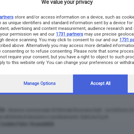
We value your privacy
Esito aste preced
artners
store and/or access information on a device, such as cooki
Data asta
 as unique identifiers and standard information sent by a device for
ntent, advertising and content measurement, audience research and 
21/05/2026
 your permission we and our
1731 partners
may use precise geolocat
ough device scanning. You may click to consent to our and our
1731 pa
ribed above. Alternatively you may access more detailed informati
 consenting or to refuse consenting. Please note that some proces
not require your consent, but you have a right to object to such pro
pply to this website only. You can change your preferences or withdr
Per maggiori info
ng to this site and clicking the
privacy policy
button at the bottom of
ANPE
Associazione Notarile per le P
Manage Options
Accept All
Sito web
CA
- divisione commerciale di Editoriale Bresciana SpA - via Solferino 
e all'attività di direzione e coordinamento: Gold Line S.p.A.
|
Cookies Policy
|
Accessibilità