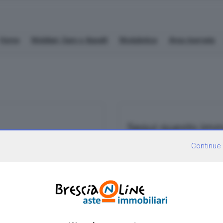
Home
Mobiliari, Gare e Appalti
Modulistica
Area riservata
Segui questo imm
va 4736/2024
Continue
Compila la form: quando ques
mail
AUTORIMESSA.
Indirizzo email
i, ex perizia, di un
u due livelli con la relativa
a.