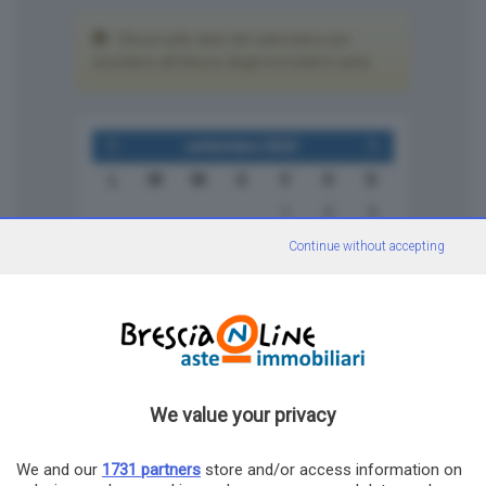
Clicca sulle date del calendario per
accedere all'elenco degli immobili in asta.
settembre 2023
L
M
M
G
V
S
D
1
2
3
4
5
6
7
8
9
10
Continue without accepting
11
12
13
14
15
16
17
18
19
20
21
22
23
24
25
26
27
28
29
30
We value your privacy
Elenco lotti
Tabella di riepilogo
We and our
1731 partners
store and/or access information on