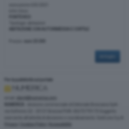
esecuzione 635/2021
lotto Unico
PONTEVICO
Tipologia: abitazioni
ABITAZIONE CON AUTORIMESSA E CORTILE
Prezzo:
euro 25.500
dettaglio
Per la pubblicità sul portale
email:
clienti@numerica.com
NUMERICA
- divisione commerciale di Editoriale Bresciana SpA -
via Solferino 22 - 25121 Brescia P.IVA: 00272770173 Soggetto
esercente all'attività di direzione e coordinamento: Gold Line S.p.A.
Privacy
|
Cookies Policy
|
Accessibilità