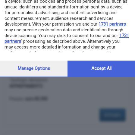
a device, such as cookies and process personal data, such as
unique identifiers and standard information sent by a device
mercoledì 6 settembre
for personalised advertising and content, advertising and
content measurement, audience research and services
2023
development. With your permission we and our
1731 partners
may use precise geolocation data and identification through
device scanning. You may click to consent to our and our
1731
partners
’ processing as described above. Alternatively you
2 immobili in asta
may access more detailed information and change your
preferences before consenting or to refuse consenting.
Please note that some processing of your personal data may
esecuzione 142/2018
not require your consent, but you have a right to object to
lotto lotto 1
Manage Options
Accept All
such processing. Your preferences will apply to this website
GARDONE VAL TROMPIA
only. You can change your preferences or withdraw your
Tipologia: abitazioni
consent at any time by returning to this site and clicking the
APPARTAMENTO
privacy policy
button at the bottom of the webpage.
Prezzo:
euro 85.390
dettaglio