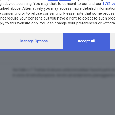
ough device scanning. You may click to consent to our and our
1731 pa
ribed above. Alternatively you may access more detailed informati
 consenting or to refuse consenting. Please note that some proces
Frazione Molinetto, via Valtenesi n.71. Trattasi di un appartame
not require your consent, but you have a right to object to such pro
un'autorimessa al piano interrato facenti parte di un piccolo co
pply to this website only. You can change your preferences or withdr
ristrutturazione.
ng to this site and clicking the
privacy policy
button at the bottom of
Manage Options
Accept All
Via Valle n.7. Trattasi di alcune unità immobiliari facenti parte d
in corso di ristrutturazione, terreni ad andamento pianeggiante