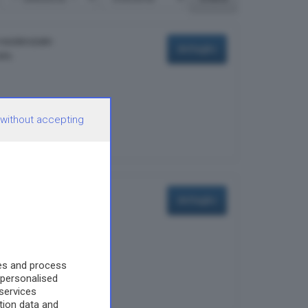
residenziale-
dettaglio
ato.
 without accepting
ente parte del Centro
dettaglio
es and process
 personalised
services
ion data and