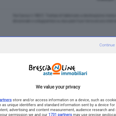
Via Cavour n.180/C. Trattasi di fabbricato a destinazione mista 
direzionale e sviluppantesi su due piani fuori terra ed uno interr
Continue
Via Maestrini n.29. Trattasi di locale commerciale al rustico fac
Commerciale "Le Sorgive".
We value your privacy
artners
store and/or access information on a device, such as cooki
 as unique identifiers and standard information sent by a device for
ntent, advertising and content measurement, audience research and 
 your permission we and our
1731 partners
may use precise geolocat