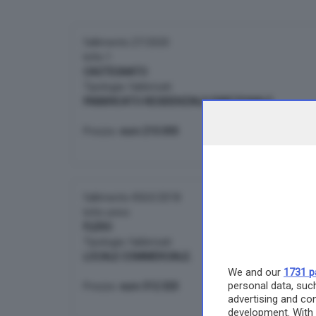
fallimento 27/2020
lotto 1
CASTEGNATO
Tipologia: fabbricati
FABBRICATO RESIDENZIALE/DIREZIONALE.
Prezzo:
euro 210.000
fallimento 4563/2018
lotto unico
FLERO
Tipologia: fabbricati
LOCALE COMMERCIALE.
We and our
1731 p
personal data, such
Prezzo:
euro 312.320
advertising and co
development. With