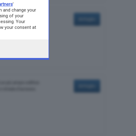
rtners
’
on and change your
sing of your
nto al piano primo e di
dettaglio
cessing. Your
ndominio di recente
aw your consent at
 the webpage.
i un più ampio edificio
dettaglio
 e strada d'accesso.