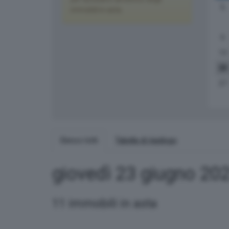
L
immobili in asta.
6
13
20
27
Elenco lotti
Tabella di riepilogo
giovedì 23 giugno 20
11 immobili in asta