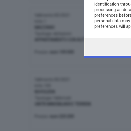
identification thr
processing as desc
preferences before
fallimento 83/2021
personal data may 
lotto 1
preferences will a
MAZZANO
any time by returni
Tipologia: abitazioni
APPARTAMENTO CON AUTORIMESSA.
Prezzo:
euro 109.000
fallimento 83/2021
lotto 100
NUVOLERA
Tipologia: fabbricati
UNITÀ IMMOBILIARI E TERRENI.
Prezzo:
euro 223.200