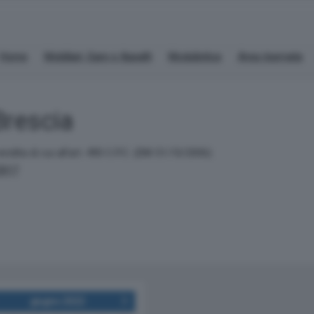
Home
Mobiliari, Gare e Appalti
Modulistica
Area riservata
Brescia
vendita di cui all'art. 490 C.P.C. (DM 31/10/2006)
/2017
giugno 2022