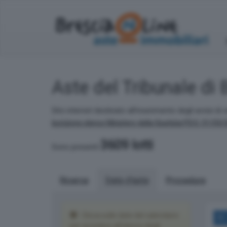
Aste del Tribunale di 
Sito internet destinato all'inserimento degli avvisi di 
Iscrizione elenco Ministero della Giustizia P.D.G. 01/03
3609 lotti
Sono presenti
Ricerca
Date d'asta
Procedura
Clicca sulle date del calendario
per accedere all'elenco degli